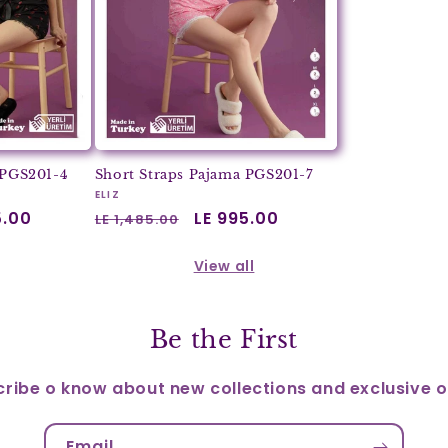
 PGS201-4
Short Straps Pajama PGS201-7
Vendor:
ELIZ
5.00
Regular
Sale
LE 995.00
LE 1,485.00
price
price
View all
Be the First
ribe o know about new collections and exclusive o
Email