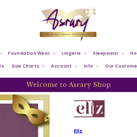
Foundation Wear
Lingerie
Sleepwear
Ho
ts
Size Charts
Account
Info
Our Custome
Welcome to Asrary Shop
Eliz