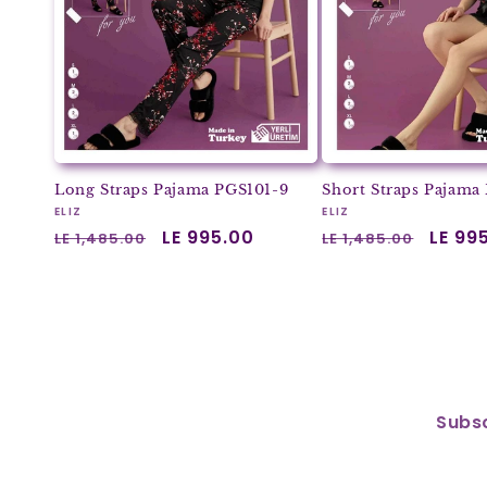
Long Straps Pajama PGS101-9
Short Straps Pajama
Vendor:
Vendor:
ELIZ
ELIZ
Regular
Sale
LE 995.00
Regular
Sale
LE 99
LE 1,485.00
LE 1,485.00
price
price
price
price
Subsc