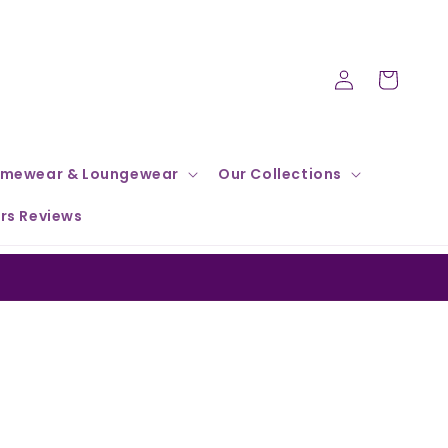
Log
Cart
in
mewear & Loungewear
Our Collections
rs Reviews