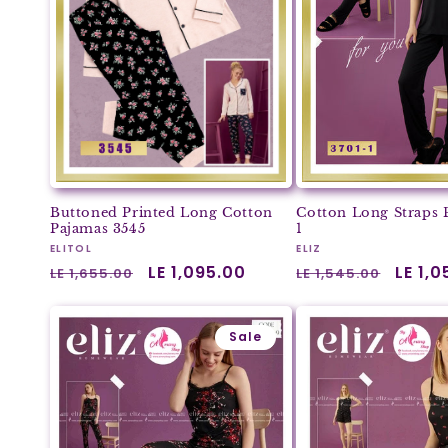
Buttoned Printed Long Cotton
Cotton Long Straps 
Pajamas 3545
1
Vendor:
Vendor:
ELITOL
ELIZ
Regular
Sale
LE 1,095.00
Regular
Sale
LE 1,
LE 1,655.00
LE 1,545.00
price
price
price
price
Sale