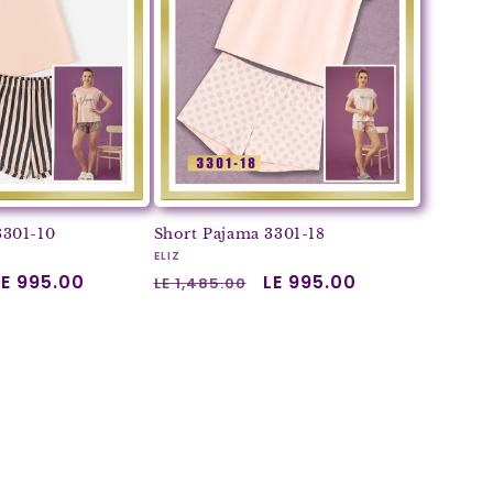
3301-10
Short Pajama 3301-18
Vendor:
ELIZ
Sale
LE 995.00
Regular
Sale
LE 995.00
LE 1,485.00
price
price
price