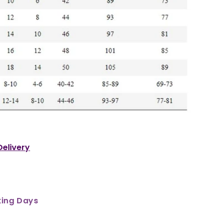
Delivery
king Days