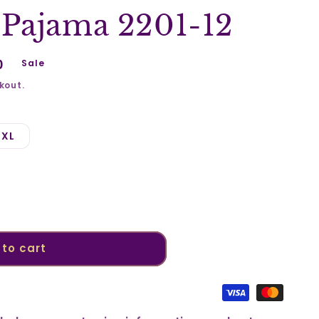
Pajama 2201-12
0
Sale
kout.
XL
to cart