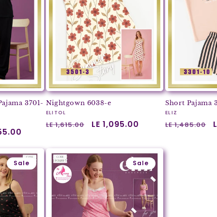
Pajama 3701-
Nightgown 6038-e
Short Pajama 
Vendor:
Vendor:
ELITOL
ELIZ
Regular
Sale
LE 1,095.00
Regular
LE 1,615.00
LE 1,485.00
055.00
price
price
price
Sale
Sale