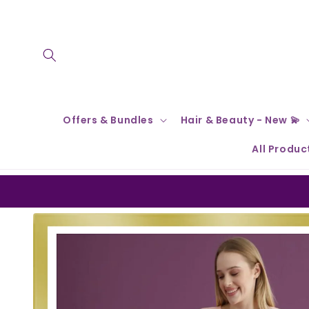
Skip to
content
Offers & Bundles
Hair & Beauty - New 💫
All Produc
Skip to
product
information